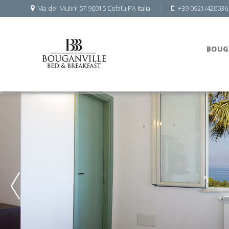
Via dei Mulini 57 90015 Cefalù PA Italia
+39 0921/420036
BOUG