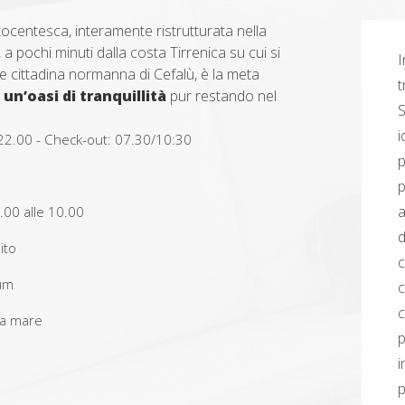
ocentesca, interamente ristrutturata nella
a pochi minuti dalla costa Tirrenica su cui si
I
le cittadina normanna di Cefalù, è la meta
a
un’oasi di tranquillità
pur restando nel
S
i
22.00 - Check-out: 07.30/10:30
a
.00 alle 10.00
d
ito
ium
c
ta mare
p