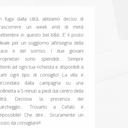
n fuga dalla città, abbiamo deciso di
trascorrere un week end di metà
ettembre in questo bel b&b. E’ il posto
deale per un soggiorno all’insegna della
pace e del sorriso. I due giovani
proprietari sono splendidi… Sempre
ttenti ad ogni tua richiesta e disponibili a
arti ogni tipo di consiglio! La villa è
circondata dalla campagna su una
ollinetta a 5 minuti a piedi dal centro della
città. Decisiva la presenza del
parcheggio… Trovarlo a Cefalù è
impossibile! Che dire… Sicuramente un
osto da consigliare!!