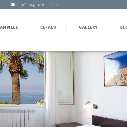
info@bouganvillecefalu.it
ANVILLE
CEFALÙ
GALLERY
BL