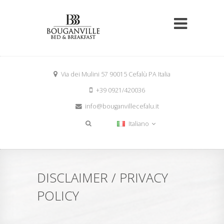
Via dei Mulini 57 90015 Cefalù PA Italia
+39 0921/420036
info@bouganvillecefalu.it
Italiano
DISCLAIMER / PRIVACY
POLICY