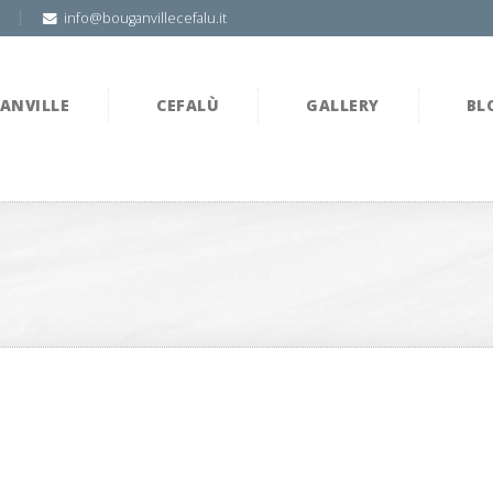
info@bouganvillecefalu.it
ANVILLE
CEFALÙ
GALLERY
BL