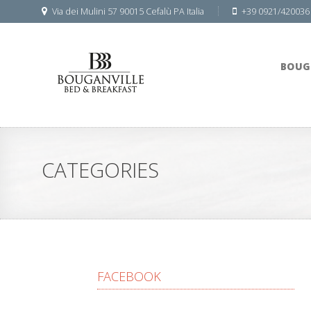
Via dei Mulini 57 90015 Cefalù PA Italia
+39 0921/420036
BOUG
CATEGORIES
FACEBOOK